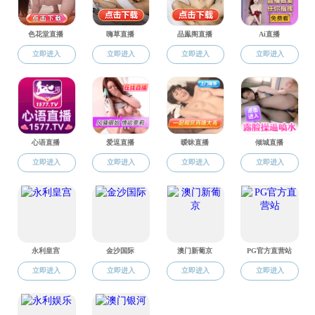
基本信息
朱航宇，
研究方向
专业型研
主要成果
已在IEEE T
纵向项目
联系方式
上一篇：