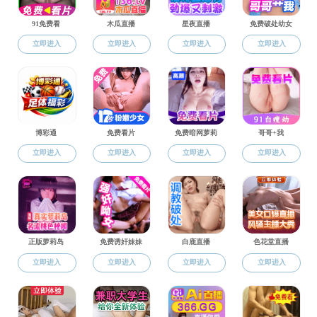
理论学习
国产
为指导
务，认
工作动态
行政治
关工委
截至
7个。
体，充
20
部”称号