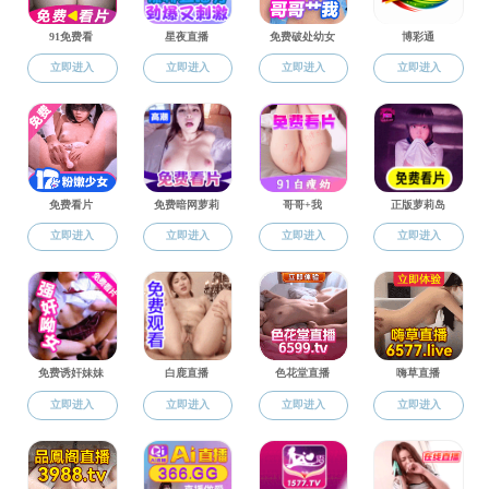
1月
出席会议
张梁
介绍，同
点，奋力
魏珍
推动事业
奋斗
加奋进的